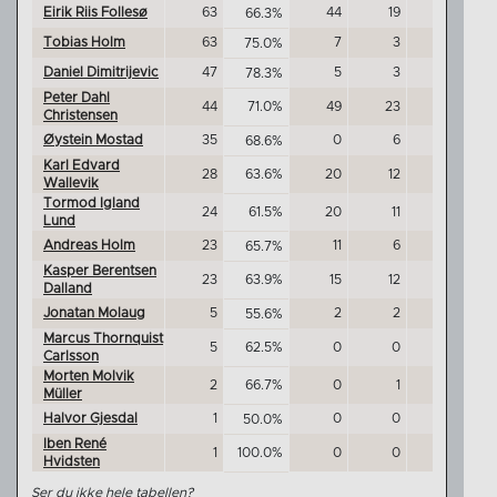
Eirik Riis Follesø
63
44
19
0
66.3%
Tobias Holm
63
7
3
0
75.0%
Daniel Dimitrijevic
47
5
3
0
78.3%
Peter Dahl
44
71.0%
49
23
0
Christensen
Øystein Mostad
35
0
6
0
68.6%
Karl Edvard
28
63.6%
20
12
0
Wallevik
Tormod Igland
24
61.5%
20
11
0
Lund
Andreas Holm
23
11
6
0
65.7%
Kasper Berentsen
23
63.9%
15
12
1
Dalland
Jonatan Molaug
5
2
2
0
55.6%
Marcus Thornquist
5
62.5%
0
0
0
Carlsson
Morten Molvik
2
66.7%
0
1
0
Müller
Halvor Gjesdal
1
0
0
0
50.0%
Iben René
1
100.0%
0
0
0
Hvidsten
Ser du ikke hele tabellen?