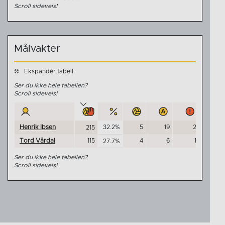
Scroll sideveis!
Målvakter
Ekspandér tabell
Ser du ikke hele tabellen?
Scroll sideveis!
Henrik Ibsen
32.2%
5
19
2
0
215
Tord Vårdal
115
4
6
1
0
27.7%
Ser du ikke hele tabellen?
Scroll sideveis!