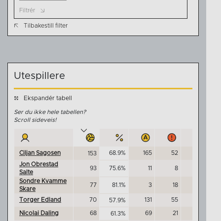
Filtrér
Tilbakestill filter
Utespillere
Ekspandér tabell
Ser du ikke hele tabellen?
Scroll sideveis!
Ciljan Sagosen
68.9%
165
52
0
153
Jon Obrestad
93
75.6%
11
8
0
Salte
Sondre Kvamme
77
81.1%
3
18
0
Skare
Torger Edland
70
131
55
0
57.9%
Nicolai Daling
68
69
21
1
61.3%