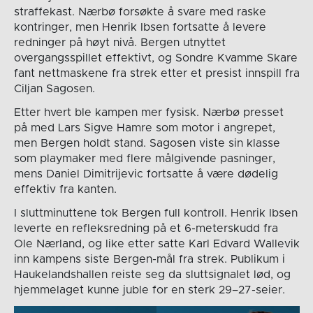
straffekast. Nærbø forsøkte å svare med raske
kontringer, men Henrik Ibsen fortsatte å levere
redninger på høyt nivå. Bergen utnyttet
overgangsspillet effektivt, og Sondre Kvamme Skare
fant nettmaskene fra strek etter et presist innspill fra
Ciljan Sagosen.
Etter hvert ble kampen mer fysisk. Nærbø presset
på med Lars Sigve Hamre som motor i angrepet,
men Bergen holdt stand. Sagosen viste sin klasse
som playmaker med flere målgivende pasninger,
mens Daniel Dimitrijevic fortsatte å være dødelig
effektiv fra kanten.
I sluttminuttene tok Bergen full kontroll. Henrik Ibsen
leverte en refleksredning på et 6-meterskudd fra
Ole Nærland, og like etter satte Karl Edvard Wallevik
inn kampens siste Bergen-mål fra strek. Publikum i
Haukelandshallen reiste seg da sluttsignalet lød, og
hjemmelaget kunne juble for en sterk 29–27-seier.