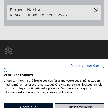
Bergen - Nærbø
REMA 1000-ligaen menn, 2526
Bergen Håndball
Personvernerklæring
Kokstadvegen 46
Vi bruker cookies
5257 Kokstad
Vi kan kan komme til å bruke cookies for å analysere besøk på nettsiden,
med formål om å forbedre nettstedet vårt, vise personlig tilpasset innhold
og for å gi deg en flott nettstedopplevelse. For mer informasjon om
styreleder@bergenhandball.no
informasjonskapslene vi bruker, åpne innstillingene.
90871501
Godta alle
Kun nødvendige