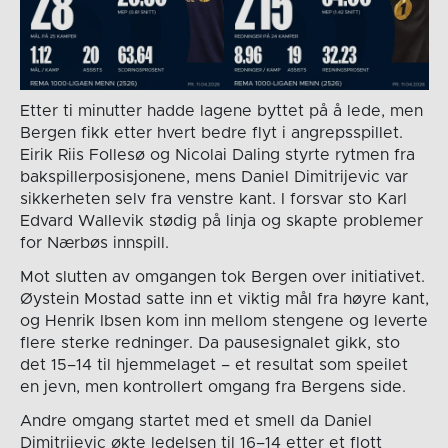
Etter ti minutter hadde lagene byttet på å lede, men
Bergen fikk etter hvert bedre flyt i angrepsspillet.
Eirik Riis Follesø og Nicolai Daling styrte rytmen fra
bakspillerposisjonene, mens Daniel Dimitrijevic var
sikkerheten selv fra venstre kant. I forsvar sto Karl
Edvard Wallevik stødig på linja og skapte problemer
for Nærbøs innspill.
Mot slutten av omgangen tok Bergen over initiativet.
Øystein Mostad satte inn et viktig mål fra høyre kant,
og Henrik Ibsen kom inn mellom stengene og leverte
flere sterke redninger. Da pausesignalet gikk, sto
det 15–14 til hjemmelaget – et resultat som speilet
en jevn, men kontrollert omgang fra Bergens side.
Andre omgang startet med et smell da Daniel
Dimitrijevic økte ledelsen til 16–14 etter et flott