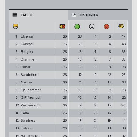
TABELL
HISTORIKK
1
Elverum
26
23
1
2
47
2
Kolstad
26
21
1
4
43
3
Bergen
26
16
4
6
36
4
Drammen
26
16
3
7
35
5
Runar
26
15
3
8
33
6
Sandefjord
26
12
2
12
26
7
Nærbø
26
11
1
14
23
8
Fjellhammer
26
10
3
13
23
9
ØIF Arendal
26
10
2
14
22
10
Kristiansand
26
9
2
15
20
11
Follo
26
7
3
16
17
12
Sandnes
26
7
0
19
14
13
Halden
26
5
3
18
13
14
Bækkelaget
26
5
2
19
12