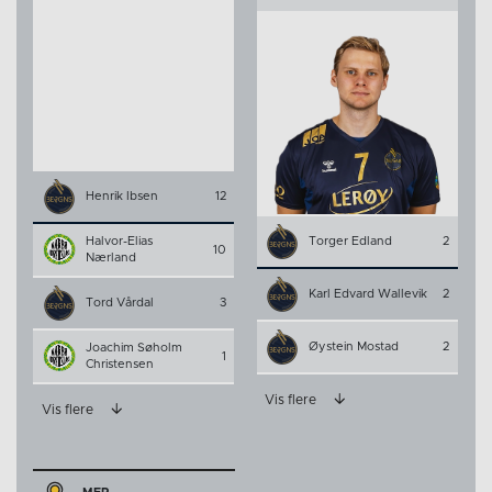
Henrik Ibsen
12
Halvor-Elias
Torger Edland
2
10
Nærland
Karl Edvard Wallevik
2
Tord Vårdal
3
Øystein Mostad
2
Joachim Søholm
1
Christensen
Vis flere
Vis flere
MEP