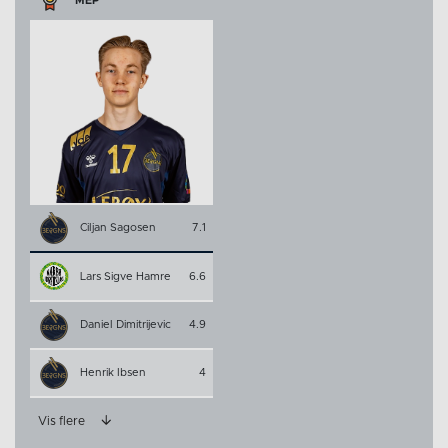
Ciljan Sagosen
7.1
Lars Sigve Hamre
6.6
Daniel Dimitrijevic
4.9
Henrik Ibsen
4
Vis flere