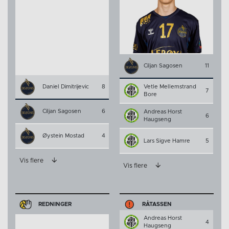
Ciljan Sagosen
11
Daniel Dimitrijevic
8
Vetle Mellemstrand
7
Bore
Ciljan Sagosen
6
Andreas Horst
6
Haugseng
Øystein Mostad
4
Lars Sigve Hamre
5
Vis flere
Vis flere
REDNINGER
RÅTASSEN
Andreas Horst
4
Haugseng