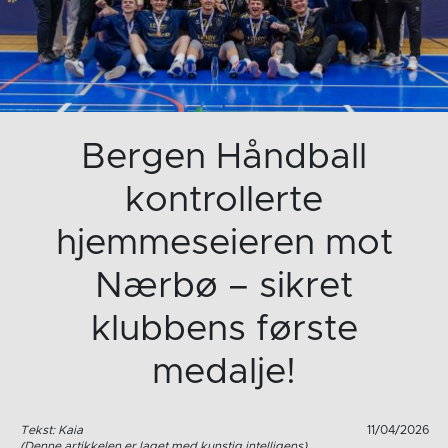
Bergen Håndball
kontrollerte
hjemmeseieren mot
Nærbø – sikret
klubbens første
medalje!
Tekst: Kaia
11/04/2026
(Denne artikkelen er laget med kunstig intelligens)