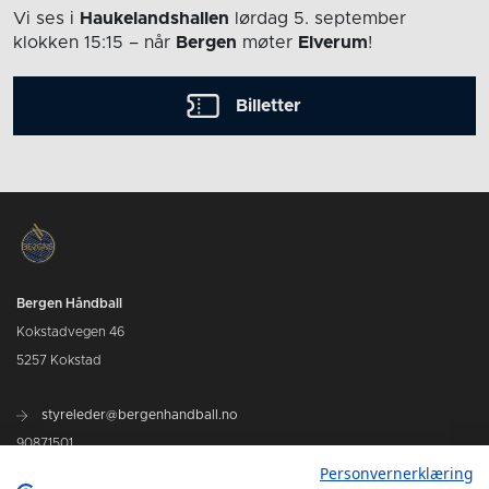
Vi ses i
Haukelandshallen
lørdag 5. september
klokken 15:15
– når
Bergen
møter
Elverum
!
Billetter
Bergen Håndball
Kokstadvegen 46
5257 Kokstad
styreleder@bergenhandball.no
90871501
Personvernerklæring