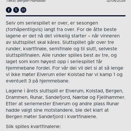
Tekst: Bergen Håndball
12/04/2026
Selv om seriespillet er over, er sesongen
(forhåpentligvis) langt fra over. For de åtte beste
lagene er det nå det virkelig starter – når vinneren
av sluttspillet skal kåres. Sluttspillet går over tre
runder, kvartfinale, semifinale og til slutt, selveste
sluttspillfinalen. Alle runder spilles best av tre, og
laget som kom høyest opp i seriespillet får
hjemmebane fordel. For vår del vil det si at så lenge
vi ikke møter Elverum eller Kolstad har vi kamp 1 og
eventuelt 3 på hjemmebane.
Lagene i årets sluttspill er Elverum, Kolstad, Bergen,
Drammen, Runar, Sandefjord, Nærbø og Fjellhammer.
Etter at seriemester Elverum og andre plass Runar
hadde valgt sine motstandere, ble det klart at
Bergen møter Sandefjord i kvartfinalene.
Slik spilles kvartfinalene: