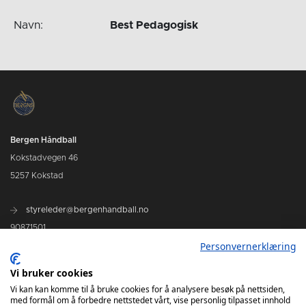
Navn:
Best Pedagogisk
Bergen Håndball
Kokstadvegen 46
5257 Kokstad
styreleder@bergenhandball.no
90871501
Personvernerklæring
Vi bruker cookies
Kamper Bergen Håndball
Vi kan kan komme til å bruke cookies for å analysere besøk på nettsiden,
med formål om å forbedre nettstedet vårt, vise personlig tilpasset innhold