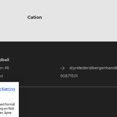
Cation
dball
en 46
styreleder@bergenhandb
ad
90871501
rklæring
 med formål
eg en flott
er, åpne