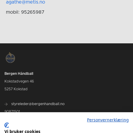
agathe@metis.no
mobil: 95265987
Bergen Håndball
Kokstadvegen 46
5257 Kokstad
styreleder@bergenhandball.no
90871501
Personvernerklæring
Vi bruker cookies
Kamper Bergen Håndball