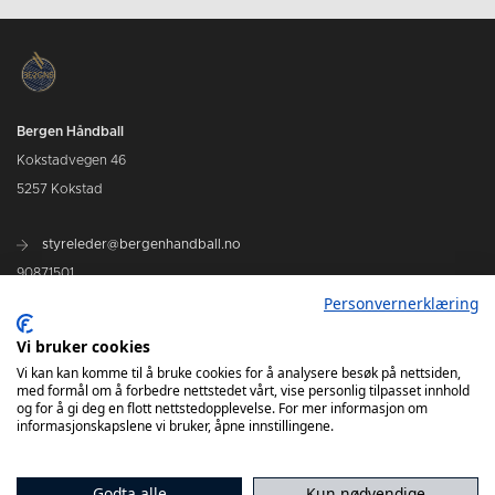
Bergen Håndball
Kokstadvegen 46
5257 Kokstad
styreleder@bergenhandball.no
90871501
Personvernerklæring
Vi bruker cookies
Kamper Bergen Håndball
Vi kan kan komme til å bruke cookies for å analysere besøk på nettsiden,
med formål om å forbedre nettstedet vårt, vise personlig tilpasset innhold
og for å gi deg en flott nettstedopplevelse. For mer informasjon om
informasjonskapslene vi bruker, åpne innstillingene.
Godta alle
Kun nødvendige