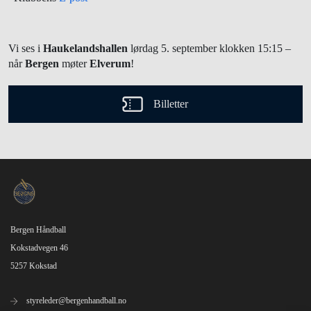
Vi ses i
Haukelandshallen
lørdag 5. september
klokken 15:15
–
når
Bergen
møter
Elverum
!
Billetter
Bergen Håndball
Kokstadvegen 46
5257 Kokstad
styreleder@bergenhandball.no